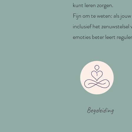
kunt leren zorgen.
Fijn om te weten: als jou
inclusief het zenuwstelsel 
emoties beter leert reguler
Begeleiding