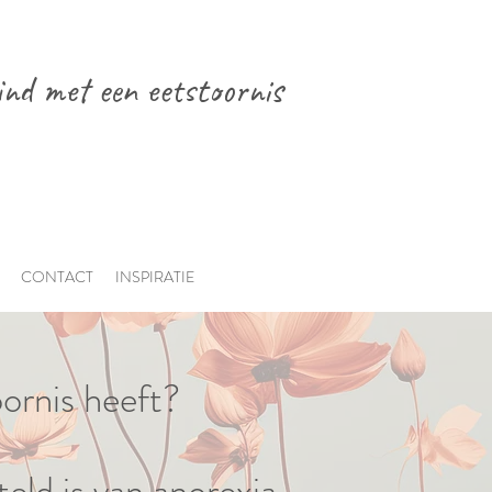
ind met een eetstoornis
CONTACT
INSPIRATIE
oornis heeft?
eld is van anorexia.