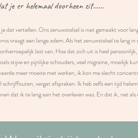
at je er helemaal doorheen zit......
ik je dat vertellen. Ons zenuwstelsel is niet gemaakt voor la
rnis vraagt een lange adem. Als het zenuwstelsel te lang in
onherroepelijk last van. Hoe dat zich uit is heel persoonlijk,
oals stijve en pijnlijke schouders, veel migraine, moeilijk ku
vaarde meer moeite met werken, ik kon me slecht concentr
 schrijffouten, vergat afspraken. Ik heb zelfs een tijd hele
en dat ik te lang aan het overleven was. En dat ik, net als 