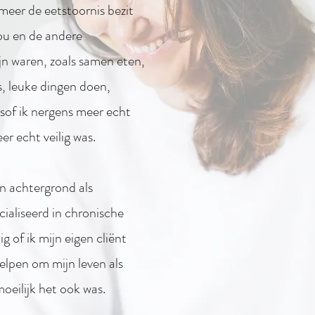
meer de eetstoornis bezit
ou en de andere
jn waren, zoals samen eten,
s, leuke dingen doen,
lsof ik nergens meer echt
r echt veilig was.
jn achtergrond als
ialiseerd in chronische
g of ik mijn eigen cliënt
elpen om mijn leven als
moeilijk het ook was.