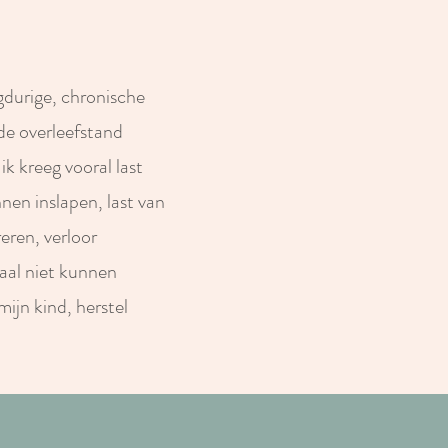
ngdurige, chronische
 de overleefstand
 ik kreeg vooral last
nnen inslapen, last van
eren, verloor
maal niet kunnen
mijn kind, herstel