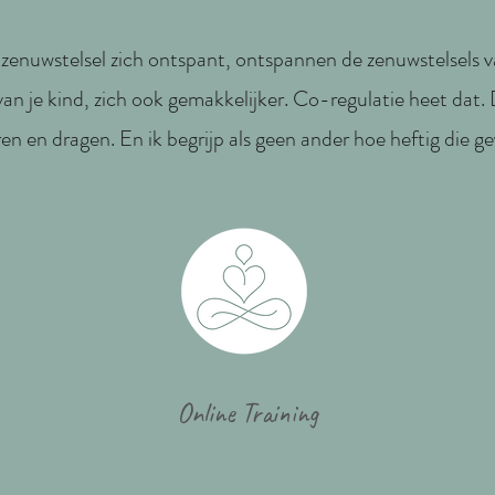
w zenuwstelsel zich ontspant, ontspannen de zenuwstelsels
van je kind, zich ook gemakkelijker. Co-regulatie heet dat. Dé
en en dragen. En ik begrijp als geen ander hoe heftig die ge
Online Training