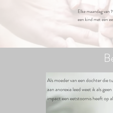
Elke maandag van 1
een kind met een eet
B
Als moeder van een dochter die tu
aan anorexia leed weet ik als gee
impact een eetstoornis heeft op al