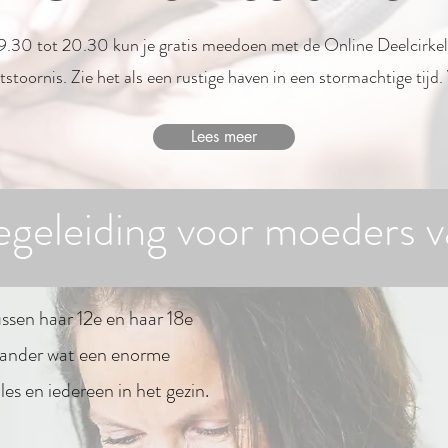
9.30 tot 20.30 kun je gratis meedoen met de Online Deelcirke
stoornis. Zie het als een rustige haven in een stormachtige tijd
Lees meer
egeleiding voor moeders v
ssen haar 12e en haar 18e
n ander wat een enorme
les en iedereen in het gezin.