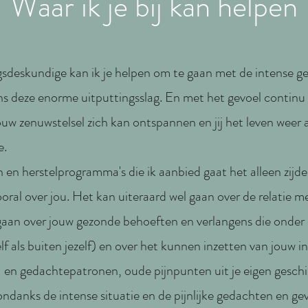
Waar ik je bij kan helpen
gsdeskundige kan ik je helpen om te gaan met de intense g
dens deze enorme uitputtingsslag. En met het gevoel continu '
 jouw zenuwstelsel zich kan ontspannen en jij het leven weer 
e.
 en herstelprogramma's die ik aanbied gaat het alleen zijdel
oral over jou. Het kan uiteraard wel gaan over de relatie me
gaan over jouw gezonde behoeften en verlangens die onder 
f als buiten jezelf) en over het kunnen inzetten van jouw inn
n gedachtepatronen, oude pijnpunten uit je eigen geschie
ondanks de intense situatie en de pijnlijke gedachten en gev