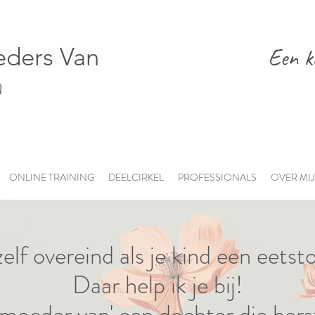
ders Van
Een k
)
ONLINE TRAINING
DEELCIRKEL
PROFESSIONALS
OVER MIJ
 zelf overeind als je kind een eetst
Daar help ik je bij!
moeder van' een dochter die herst